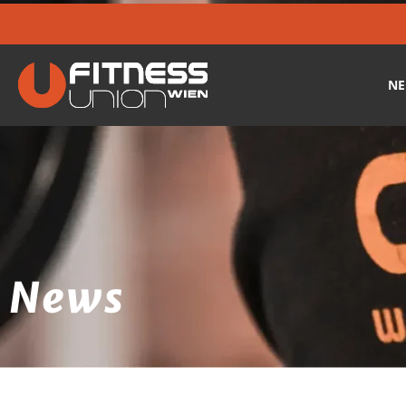
ÖFFNUNGSZEITEN:
MO-FR:
6:30-22:00
SA-SO:
8:30-22:00
N
News