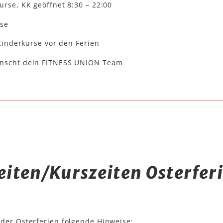
se, KK geöffnet 8:30 – 22:00
rse
Kinderkurse vor den Ferien
ünscht dein FITNESS UNION Team
iten/Kurszeiten Osterfer
 der Osterferien folgende Hinweise: