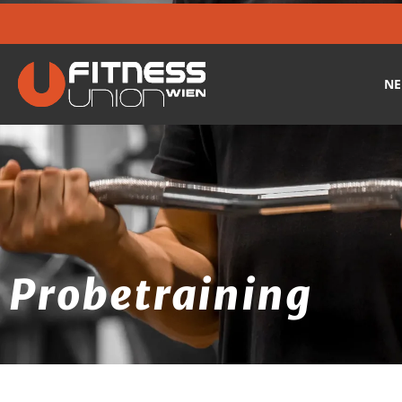
ÖFFNUNGSZEITEN:
MO-FR:
6:30-22:00
SA-SO:
8:30-22:00
N
Probetraining