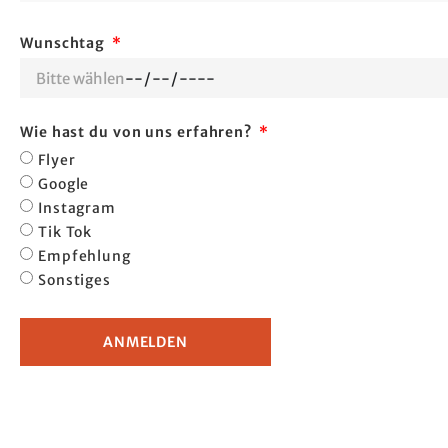
Wunschtag
Wie hast du von uns erfahren?
Flyer
Google
Instagram
Tik Tok
Empfehlung
Sonstiges
ANMELDEN