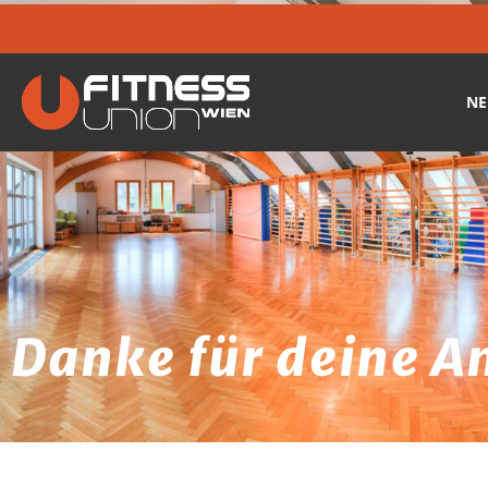
ÖFFNUNGSZEITEN:
MO-FR:
6:30-22:00
SA-SO:
8:30-22:00
N
Danke für deine 